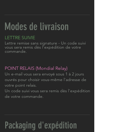
Modes de livraison
LETTRE SUIVIE
Lettre remise sans signature - Un code suivi
vous sera remis dès l'expédition de votre
commande.
POINT RELAIS (Mondial Relay)
Un e-mail vous sera envoyé sous 1 à 2 jours
ouvrés pour choisir vous-même l'adresse de
votre point relais.
Un code suivi vous sera remis dès l'expédition
de votre commande.
Packaging d'expédition