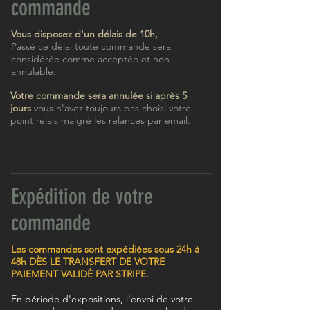
commande
Vous disposez d'un délais de 10h,
Passé ce délai toute commande sera
considérée comme acceptée et non
annulable.
Votre commande sera annulée si après 5
jours
vous n'avez toujours pas choisi votre
point relais malgré les relances par email.
Expédition de votre
commande
Les commandes sont expédiées sous 24h à
48h DÈS LE TRANSFERT DE VOTRE
PAIEMENT VALIDÉ PAR STRIPE.
En période d'expositions, l'envoi de votre