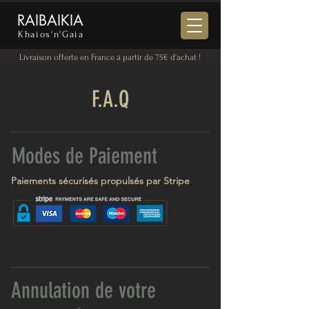
RAIBAIKIA
Khaios'n'Gaia
Livraison offerte en France à partir de 75€ d'achat !
F.A.Q
Modes de Paiement
Paiements sécurisés propulsés par Stripe
Annulation de votre