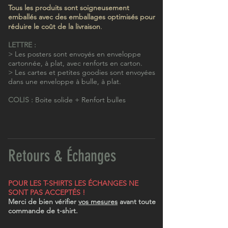
Tous les produits sont soigneusement
emballés avec des emballages optimisés pour
.
réduire le coût de la livraison
LETTRE :
> Les posters sont envoyés en enveloppe
cartonnée, à plat, avec renforts en carton.
> Les cartes et petites goodies sont envoyées
dans une enveloppe à bulle, à plat.
COLIS :
Boite solide + Renfort bulles
Retours & Échanges
POUR LES T-SHIRTS LES ÉCHANGES NE
SONT PAS ACCEPTÉS !
Merci de bien vérifier
vos mesures
avant toute
commande de t-shirt.