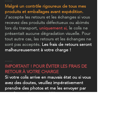
-----
Malgré un contrôle rigoureux de tous mes
produits et emballages avant expédition.
J'accepte les retours et les échanges
si vous
recevez des produits défectueux ou abimés
lors du transport,
uniquement si,
le colis ne
présentait aucune dégradation visuelle. Pour
tout autre cas, les retours et les échanges ne
sont pas acceptés.
Les frais de retours seront
malheureusement à votre charge !
-----
IMPORTANT ! POUR ÉVITER LES FRAIS DE
RETOUR À VOTRE CHARGE
Si votre colis arrive en mauvais état ou si vous
avez des doutes, veuillez impérativement
prendre des photos et me les envoyer par
email ou via Instagram ! Ne surtout pas
déballer votre colis !
Procéder
immédiatement à une demande de retour
auprès du livreur.