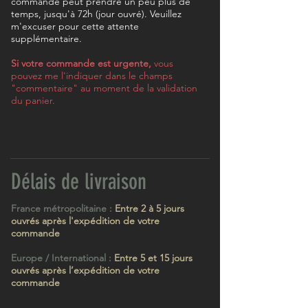
commande peut prendre un peu plus de
temps, jusqu'à 72h (jour ouvré). Veuillez
m'excuser pour cette attente
supplémentaire.
Si votre commande est urgente,
vous
pouvez me l'indiquer dans le champs
"commentaire" au moment de la validation
du panier.
Délais de livraison
France métropolitaine :
Entre 2 à 5 jours
ouvrés après l'expédition de votre
commande
Europe / International :
Entre 5 et 15 jours
ouvrés après l’expédition de votre
commande