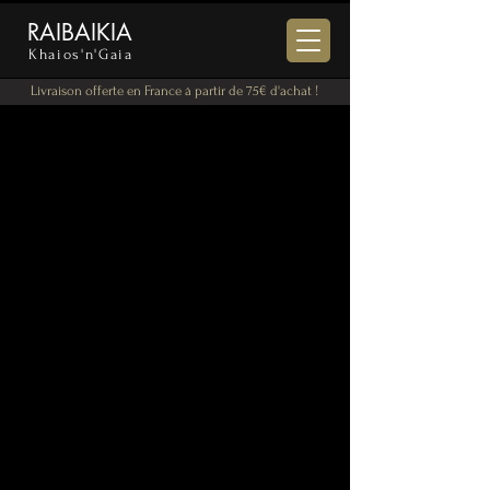
RAIBAIKIA
Khaios'n'Gaia
Livraison offerte en France à partir de 75€ d'achat !
BIENVENUE
Découvrez la boutique